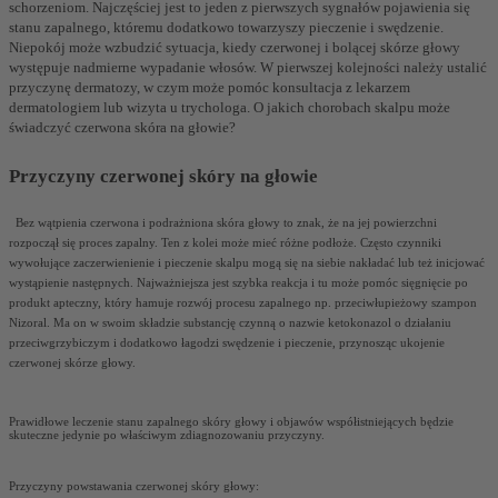
schorzeniom. Najczęściej jest to jeden z pierwszych sygnałów pojawienia się
stanu zapalnego, któremu dodatkowo towarzyszy pieczenie i swędzenie.
Niepokój może wzbudzić sytuacja, kiedy czerwonej i bolącej skórze głowy
występuje nadmierne wypadanie włosów. W pierwszej kolejności należy ustalić
przyczynę dermatozy, w czym może pomóc konsultacja z lekarzem
dermatologiem lub wizyta u trychologa. O jakich chorobach skalpu może
świadczyć czerwona skóra na głowie?
Przyczyny czerwonej skóry na głowie
Bez wątpienia czerwona i podrażniona skóra głowy to znak, że na jej powierzchni
rozpoczął się proces zapalny. Ten z kolei może mieć różne podłoże. Często czynniki
wywołujące zaczerwienienie i pieczenie skalpu mogą się na siebie nakładać lub też inicjować
wystąpienie następnych. Najważniejsza jest szybka reakcja i tu może pomóc sięgnięcie po
produkt apteczny, który hamuje rozwój procesu zapalnego np. przeciwłupieżowy szampon
Nizoral. Ma on w swoim składzie substancję czynną o nazwie ketokonazol o działaniu
przeciwgrzybiczym i dodatkowo łagodzi swędzenie i pieczenie, przynosząc ukojenie
czerwonej skórze głowy.
Prawidłowe leczenie stanu zapalnego skóry głowy i objawów współistniejących będzie
skuteczne jedynie po właściwym zdiagnozowaniu przyczyny.
Przyczyny powstawania czerwonej skóry głowy: