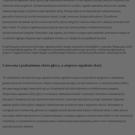
Łojotokowe zapalenie skóry głowy, jak sama nazwa wskazuje to stan zapalny, którego jednym z objawów jest
czerwona skóra na głowie. Zaczerwienienie powierzchni to wyraźny sygnał wzmożonej aktywności układu
immunologicznego. Łojotokowemu zapaleniu skóry, którego głównym objawem jest wzmożona praca
gruczołów łojowych, zwykle towarzyszy łupież, świąd, czerwona i boląca skóra głowy. Chorobowo
zmienionymi obszarami oprócz owłosionej skóry głowy mogą być okolice czoła, brwi, miejsca za uszami oraz
kark i tułów. W miejscu zapalenia pojawiają się czerwone, koliste plamy z charakterystycznym,
zaczerwienionym brzegiem. Przewlekły stan zapalny powoduje występowanie nadżerek, przeczosów będących
wynikiem ciągłego drapania oraz wypadanie włosów, a w skrajnych przypadkach łysienie.
Za główną przyczynę łojotokowego zapalenia skóry uznaje się przerost drożdżaków z gatunku Malassazia, które
wywołują reakcję zapalną. Do wystąpienia schorzenia predysponowane są osoby z obniżoną odpornością,
żyjące w ciągłym stresie, często mające współistniejące choroby o podłożu psychicznym i neurologicznym.
Czerwona i podrażniona skóra głowy, a atopowe zapalenie skóry
W odróżnieniu od łojotokowego zapalenia skóry, zapalenie atopowe ma podłoże alergiczne o charakterze
genetycznym lub środowiskowym. Objawy pojawiają się nagle, zwykle sezonowo, w okresie pylenia roślin i
tak samo mogą ustąpić samoistnie np. po świadomym lub nieświadomym wyeliminowaniu alergenu.
Atopowemu zapaleniu skóry głowy towarzyszy nadmierna suchość i szorstkość chorobowo zmienionych
obszarów. Charakterystyczne są też niewielkie krostki, czerwona skóra głowy, świąd i pieczenie. Ogniska
zapalne oprócz skóry głowy mogą być zlokalizowane na tułowiu oraz w zgięciach stawów. Schorzenie to
występuje już u niemowląt, głównie ze względu na brak dostatecznej bariery ochronnej skóry i słabo jeszcze
rozwinięty układ odpornościowy. Lekarze pediatrzy zwracają uwagę na wychowywanie dzieci w zbyt sterylnych
warunkach, co uniemożliwia stymulację reakcji immunologicznej organizmu, przez co nie wykształcają się
naturalne procesy obronne.