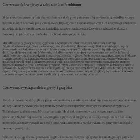
Czerwona skóra głowy a zaburzenia mikrobiomu
Skóra głowy jest pierwszą linią obrony, chroniącą skalp przed patogenem. Jej powierzchnię zasiedlają szczepy
bakterii, których obecność jest uwarunkowana fizjologicznie. Drobnoustroje wraz z ich korzystnym działaniem
pojawiają się już w chwili narodzin i zasiedlają całą powierzchnię ciała. Zwykle do zaburzeń w składzie
ilościowym i jakościowym dochodzi u osób z obniżoną odpornością.
Mikroflora skóry głowy opiera się głównie o występowanie bakterii Gram-dodatnich z rodzaju
Propionibacterium spp., Stapylococcus spp. oraz drożdżaków Malassezia spp. Brak równowagi pomiędzy
poszczególnymi koloniami może wywoływać szereg zaburzeń. To właśnie przerost lipofilnego grzyba
drożdżopodobnego z rodzaju Malassezia, zlokalizowanego w miejscu występowania gruczołów łojowych,
inicjuje procesy zapalne, swędzenie i zaczerwienienie skóry głowy. Produkowane przez niego enzymy i toksyny
stymulują odpowiedź immunologiczną organizmu, co powoduje stopniowe hamowanie bariery ochronnej
naskórka i rozwój chorób. Skuteczną metodą walki z patologicznym przerostem drożdżaka będzie szampon
przeciwłupieżowy Nizoral o działaniu grzybobójczym. Zawarta w szamponie leczniczym substancja o nazwie
ketokonazol w stężeniu 2% usunie nadmiar patologicznego przerostu drożdżaka Malassezia furfur i przy tym
łagodzi swędzenie, pieczenie i zaczerwienienie. Wyrównanie mikrobioty skóry głowy będzie miało kluczowe
znaczenie w łagodzeniu procesów zapalnych i przywracaniu naturalnej ochrony.
Czerwona, swędząca skóra głowy i grzybica
Grzybica owłosionej skóry głowy jest infekcją zakaźną, a w zależności od rodzaju może wywoływać odmienne
objawy. Chorobę wywołuje kilka gatunków grzybów, a te najczęściej atakujące owłosioną skórę głowy to
Trichophyton tonsurans oraz Microsporum canis. Ma charakter nawrotowy, a nieleczona ma charakter
przewlekły. Najbardziej narażone na wystąpienie grzybicy skóry głowy są dzieci, szczególnie te o obniżonej
odporności, ale może wystąpić też u osób dorosłych. Jako czynnik ryzyka wskazuje się przyjmowanie leków
immunosupresyjnych.
Schorzeniu sprzyja również przerwanie ciągłości naskórka, co stymuluje system immunologiczny i gotowość