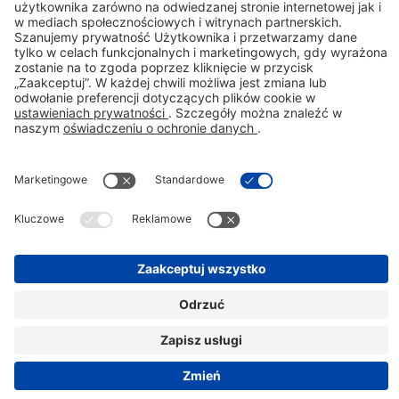
Skrócona informacja o leku
:
Nizoral, 20 mg/g, szampon leczniczy.
Skład jakościowy i ilościowy:
1 g
szamponu leczniczego zawiera 20 mg ketokonazolu (
Ketoconazolum
).
Substancje pomocnicze o znanym
działaniu
. 1 g szamponu leczniczego zawiera 2 mg kompozycji zapachowej, która zawiera alergeny, 0,8 µg
alkoholu benzylowego (E 1519), 1,2 µg kwasu benzoesowego (E 210) i 0,2 µg butylohydroksytoluenu (E 321).
Postać farmaceutyczna:
Szampon leczniczy.
Wskazania do stosowania:
Produkt leczniczy Nizoral w postaci
szamponu leczniczego
wskazany jest w leczeniu i profilaktyce następujących chorób skóry wywołanych przez
drożdżaki z rodzaju
Malassezia
(wcześniej nazywane
Pityrosporum
): łupieżu owłosionej skóry głowy,
łojotokowego zapalenia skóry. Produkt leczniczy Nizoral w postaci szamponu leczniczego
wskazany jest także
w leczeniu: łupieżu pstrego (wywołanego przez
Pityriasis versicolor).
Podmiot odpowiedzialny:
STADA
Arzneimittel AG, Stadastrasse 2-18, 61118 Bad Vilbel, Niemcy.
Autoryzowany przedstawiciel podmiotu
odpowiedzialnego
:
Stada Pharm Sp. z o.o.; ul. Krakowiaków 44, 02-255 Warszawa.
Kategoria dostępności
:
Produkt leczniczy wydawany bez przepisu lekarza. Charakterystyka Produktu Leczniczego z dnia: 30.01.2023r.
NIZ/25/04/00157
To jest lek. Dla bezpieczeństwa stosuj go
zgodnie z ulotką dołączoną do
opakowania. Zwróć uwagę na
przeciwwskazania. W przypadku
wątpliwości skonsultuj się z lekarzem lub
farmaceutą.