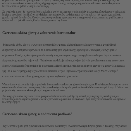
organizmu do walki z patogenem. Grzybicy towarzyszy stan zapalny, czerwona i piekąca skóra głowy. W
obszarze mieszków włosowych występują ropne zmiany, następuje wypadanie włosów i zachodzi proces
bliznowacenia, gdzie włosy nie odrastają.
Ze względu na to, że jest to infekcja zakaźna, po jej zdiagnozowaniu należy przestrzegać podstawowych zasad
higieny osobistej i unikać współdzielenia przedmiotów codziennego użytku takich jak ręcznik, grzebień,
gumki, spinki do włosów. Osoby zakażone powinny tymczasowo zrezygnować z korzystania z publicznych
miejsc takich jak siłownie, kluby fitness, sauna, czy basen.
Czerwona skóra głowy a zaburzenia hormonalne
Schorzenia skóry głowy wywołane nieprawidłową pracą układu hormonalnego wymagają wnikliwej
diagnostyki. Sam proces powrotu do homeostazy jest wydłużony, a początkowa terapia jest wyłącznie
objawowa. Osoby wykazujące ponadnormatywną, androgenową przewagę hormonalną cechuje wzmożona
aktywność gruczołów łojowych. Nadmierna produkcja sebum, nie jest jedynie problemem natury estetycznej.
Stanowi doskonałe środowisko do przerastania lipofilnych, drożdżopodobnych grzybów z grupy Malassezia
spp. To z kolei sprzyja występowaniu łupieżu tłustego i łojotokowego zapalenia skóry. Może wystąpić
czerwona skóra na czubku głowy, uporczywe swędzenie i pieczenie.
Wzmożone wydzielanie łoju o podłożu hormonalnym dotyczy głównie mężczyzn. U kobiet problem powstaje w
okresie wchodzenia w menopauzę, kiedy to drastycznie spada poziom żeńskich hormonów płciowych. Wówczas
pojawia się czerwona skóra głowy i wypadanie włosów.
Bez względu na to, czy zaburzenia gospodarki hormonalnej dotyczą kobiet, czy mężczyzn, niezbędna jest
konsultacja endokrynologiczna w celu wyrównania poziomu hormonów i tym samym zahamowania objawów
towarzyszących.
Czerwona skóra głowy, a nadmierna potliwość
Wytwarzanie potu jest zjawiskiem całkowicie naturalny i uwarunkowanym fizjologicznie. Patologiczny obraz