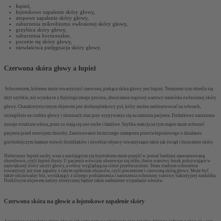
łupież,
łojotokowe zapalenie skóry głowy,
atopowe zapalenie skóry głowy,
zaburzenia mikrobiomu owłosionej skóry głowy,
grzybica skóry głowy,
zaburzenia hormonalne,
pocenie się skóry głowy,
niewłaściwa pielęgnacja skóry głowy.
Czerwona skóra głowy a łupież
Schorzeniem, któremu może towarzyszyć czerwona, piekąca skóra głowy jest łupież. Terminem tym określa się
zbyt szybkie, niż wynika to z fizjologicznego procesu, złuszczanie rogowej warstwy naskórka owłosionej skóry
głowy. Charakterystycznym objawem jest drobnopłatkowy pył, który można zaobserwować na włosach,
szczególnie na czubku głowy i skroniach oraz przy osypywaniu się na ramiona pacjenta. Dodatkowo naruszona
zostaje struktura włosa, przez co stają się one suche i łamliwe. Szybka reakcja na tym etapie może uchronić
pacjenta przed rozwojem choroby. Zastosowanie leczniczego szamponu przeciwłupieżowego o działaniu
grzybobójczym hamuje rozwój drożdżaków i niweluje objawy towarzyszące takie jak świąd i łuszczenie skóry.
Nieleczony łupież suchy, wraz z nasilającym się łojotokiem może przejść w postać bardziej zaawansowaną
chorobowo, czyli łupież tłusty. U pacjenta wówczas obserwuje się żółte, tłuste warstwy łusek pokrywające w
największej ilości szczyt głowy, a włosy wyglądają na silnie przetłuszczone. Temu stadium schorzenia
towarzyszy już stan zapalny z całym spektrum objawów, czyli pieczeniem i czerwoną skórą głowy. Może być
także odczuwalny ból, wynikający z silnego podrażnienia i naruszenia ochronnej warstwy bakteryjnej naskórka.
Dotkliwym objawem natury estetycznej będzie także nadmierne wypadanie włosów.
Czerwona skóra na głowie a łojotokowe zapalenie skóry