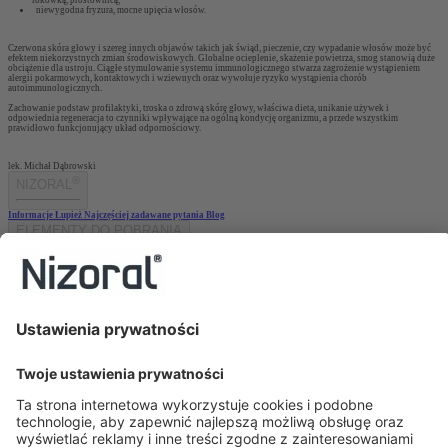
niewygodna fryzura, mocne upięcia włosów.
Czerwona skóra głowy i szereg innych objawów takich jak świąd, pieczenie, czy wypadanie włosów może być
efektem niekorzystnych zmian środowiskowych. Globalne ocieplenie, skażenie powietrza, smog stanowią duże
obciążenie dla ustroju. Ciągłe stymulowanie systemu immunologicznego stwarza zagrożenie wystąpieniem
alergii pokarmowych, kontaktowych i wziewnych oraz wywołuje ryzyko wystąpienia chorób
autoimmunologicznych.
Zachowanie podstaw profilaktyki, troska o zdrową skórę głowy, właściwa dieta, unikanie używek i
odpowiednia regeneracja to czynniki wpływające na ogólną kondycję organizmu, a przede wszystkim
prawidłowo funkcjonujący układ odpornościowy.
lek. Michał Dąbrowski
®
NIZORAL
Informacje
Łupież
Najczęściej zadawane pytania
Blog
ELEMENTY DO POBRANIA
Ulotka dla pacjenta
BĄDŹMY W KONTAKCIE
Kontakt
Stada Pharm Sp. z o.o., ul. Krakowiaków 44, 02-255 Warszawa
sekretariat.pl@stada.com
+48227377920
Polityka Prywatnosci
©Copyright STADA