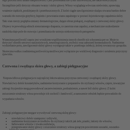
tego procesu nosi miano nadpotliwości i jest problemem nie tylko zdrowotnym, ale także estetycznym.
Szczególnie jeśli dotyczy obszaru twarzy i skóry głowy. Włosy wyglądają wówczas nieświeżo, sprawiają
wrażenie ciężkich, posklejanych i przetłuszczonych. Z kolei ciągłe zawilgotnienie skalpu stwarza bardzo dobre
warunki do rozwoju grzybicy, łupieżu i powstania stanu zapalnego w postaci łojotokowego zapalenia skóry.
Taki stan rzeczy pogłębia zmiany dermatologiczne, dające obraz piekącej, swędzącej i czerwonej skóry głowy.
Objawy te powodują odruch nieustannego drapania, co zaostrza stan zapalny, a mechaniczne uszkodzenie
naskórka daje pole do rozwoju i przenikania do ustroju niekorzystnych patogenów.
Wzmożona potliwość często jest wynikiem współistnienia innych chorób niż schorzenia per se. Może to
dotyczyć chorób sercowo-naczyniowych, neurologicznych, otyłości oraz zaburzeń hormonalnych. Nadmierne
wydzielanie potu, zawilgocenie skóry głowy występuje także w przebiegu infekcji, której towarzyszy gorączka.
Skuteczna walka z nadmierną potliwością możliwa jest wyłącznie po wnikliwej diagnozie i ustaleniu przyczyny
zjawiska.
Czerwona i swędząca skóra głowy, a zabiegi pielęgnacyjne
Nieprawidłowa pielęgnacja to najczęściej lekceważona przyczyna czerwonej i swędzącej skóry głowy.
Niewłaściwy dobór kosmetyków, nadmierne korzystanie z preparatów do stylizacji włosów, częste, inwazyjne
zabiegi fryzjerskie mogą powodować zaczerwienienie, podrażnienie, a nawet ból skóry głowy. Z kolei
zniszczenie struktury włosa powoduje ich suchość i łamliwość, a naruszenie cebulek będzie prowadziło do
wypadania włosów.
Zabiegi pielęgnacyjne mogące wywoływać czerwoną skórę głowy:
niewłaściwy dobór szamponu i odżywki,
nadmierne korzystanie ze środków do stylizacji takich jak żele, pianki, lakiery do włosów,
farbowanie włosów i trwała ondulacja,
przegrzewanie skóry głowy i niszczenie struktury włosa gorącym powietrzem suszarki, suszarko-
lokówką, prostownicą,