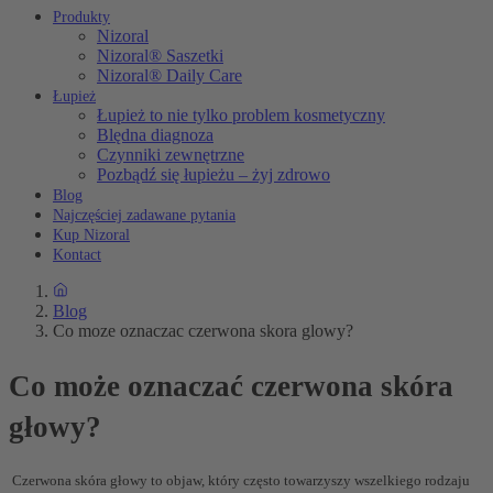
Produkty
Nizoral
Nizoral® Saszetki
Nizoral® Daily Care
Łupież
Łupież to nie tylko problem kosmetyczny
Blędna diagnoza
Czynniki zewnętrzne
Pozbądź się łupieżu – żyj zdrowo
Blog
Najczęściej zadawane pytania
Kup Nizoral
Kontact
Blog
Co moze oznaczac czerwona skora glowy?
Co może oznaczać czerwona skóra
głowy?
Czerwona skóra głowy to objaw, który często towarzyszy wszelkiego rodzaju