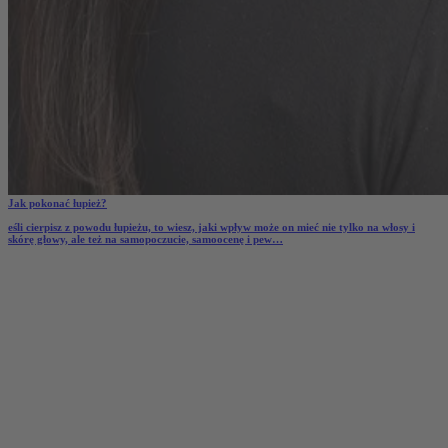
Jak pokonać łupież?
eśli cierpisz z powodu łupieżu, to wiesz, jaki wpływ może on mieć nie tylko na włosy i
skórę głowy, ale też na samopoczucie, samoocenę i pew…