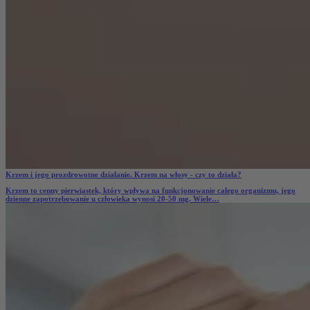
Krzem i jego prozdrowotne działanie. Krzem na włosy - czy to działa?
Krzem to cenny pierwiastek, który wpływa na funkcjonowanie całego organizmu, jego
dzienne zapotrzebowanie u człowieka wynosi 20-50 mg. Wiele…