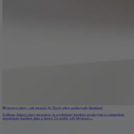
Błyszczące włosy - jak sprawić, by Twoje włosy zachwycały blaskiem?
Zadbane,
lśniące włosy
sprawiają, że wyglądamy bardziej atrakcyjnie i z uśmiechem
spoglądamy każdego dnia w lustro. Co zrobić, gdy
błyszcząc…