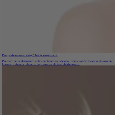
Przeproteinowane włosy? Jak je rozpoznać?
Proteiny mają zbawienny wpływ na kondycję włosów, jednak nadgorliwość w stosowaniu
kuracji proteinowych może doprowadzić do tzw. efektu
prze…