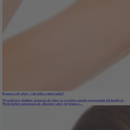
Kruszące się włosy - jak sobie z nimi radzić?
Wypadające, łamliwe,
kruszące się włosy
są wyraźną oznaką pogorszenia ich kondycji.
Wiele kobiet zastanawia się,
dlaczego włosy się kruszą
i…