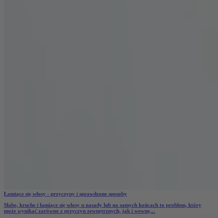
Łamiące się włosy - przyczyny i sprawdzone sposoby
Słabe, kruche i
łamiące się włosy u nasady lub na samych końcach to problem, który
może wynikać zarówno z przyczyn zewnętrznych, jak i wewnę…