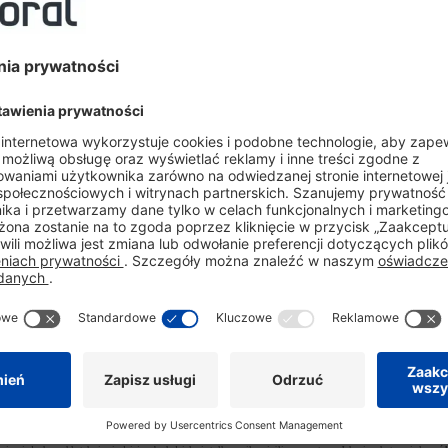
 skóra twarzy wysusza się i jest bardziej podatna na różne problemy natury dermatologicznej, tak
okarmów, kurz, a także różne zanieczyszczenia z otoczenia. Dlatego tak ważna jest odpowiednia 
e twarzy – tam, gdzie znajduje się zarost, mogą być drożdże (grzyby) z rodzaju
Malassezia furfu
te b
udują naturalną mikroflorę ludzkiej skóry, jednak ich dynamiczny rozwój powoduje liczne
ność powietrza (długotrwałe przebywanie w ogrzewanych pomieszczeniach), czy niewłaściwe stos
Przesuszenie i łuszczenie się skóry w obrębie brody, może też mieć związek z monotonną, ubo
o łuszczenia. Problemy z pojawieniem się łupieżu mogą też być reakcją alergiczną np. na synt
 jest dobrym pomysłem. Ryzyko wystąpienia łupieżu zwiększa też drapanie się po brodzie – świ
warzy i może spowodować łupież.
doszło do rozwoju patologicznego stanu. Wiele osób nie wie, jakie są typowe objawy
łupieżu brody
? Otóż
łupież na b
nie, co nie wygląda estetycznie.
Łupieżowi brody
może towarzyszyć też uporczywy świąd – nieustanne drapanie się po 