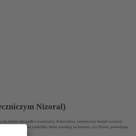
eczniczym Nizoral)
 się skórze nierzadko towarzyszy dokuczliwy, intensywny świąd i uczucie
w łuszczącego się naskórka, które osiadają na koszuli, czy bluzie, powodując