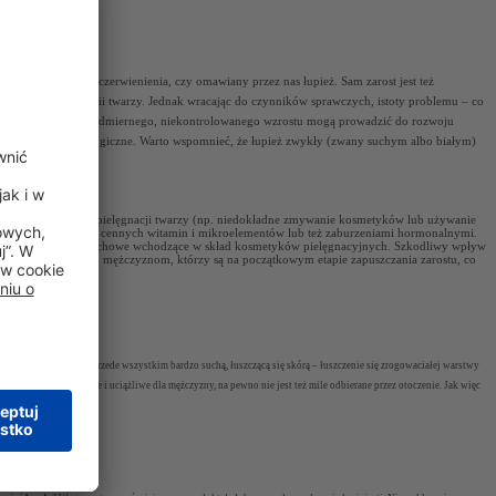
ie jak wypryski, zaczerwienienia, czy omawiany przez nas łupież. Sam zarost jest też
pielęgnacja tej partii twarzy. Jednak wracając do czynników sprawczych, istoty problemu – co
r
, które wskutek nadmiernego, niekontrolowanego wzrostu mogą prowadzić do rozwoju
 problemy dermatologiczne
.
Warto wspomnieć, że łupież zwykły (zwany suchym albo białym)
owanie produktów do pielęgnacji twarzy (np. niedokładne zmywanie kosmetyków lub używanie
gą dietą, pozbawioną cennych witamin i mikroelementów lub też zaburzeniami hormonalnymi.
etyczne substancje zapachowe wchodzące w skład kosmetyków pielęgnacyjnych. Szkodliwy wpływ
ąd towarzyszy wielu mężczyznom, którzy są na początkowym etapie zapuszczania zarostu, co
rodzie
manifestuje się przede wszystkim bardzo suchą, łuszczącą się skórą – łuszczenie się zrogowaciałej warstwy
zaroście jest irytujące i uciążliwe dla mężczyzny, na pewno nie jest też mile odbierane przez otoczenie. Jak więc