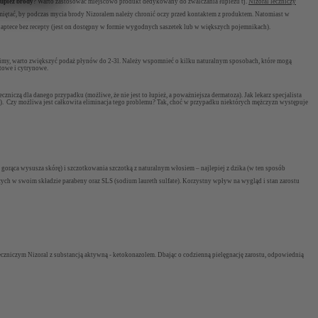
łupież brody
? Warto zastosować miejscowo produkt dedykowany do zwalczania łupieżu tj.
Nizoral leczniczy
amiętać, by podczas mycia brody Nizoralem należy chronić oczy przed kontaktem z produktem. Natomiast w
ej aptece bez recepty (jest on dostępny w formie wygodnych saszetek lub w większych pojemnikach).
ocimy, warto zwiększyć podaż płynów do 2-3l. Należy wspomnieć o kilku naturalnym sposobach, które mogą
towe i cytrynowe.
niczą dla danego przypadku (możliwe, że nie jest to łupież, a poważniejsza dermatoza). Jak lekarz specjalista
ci). Czy możliwa jest całkowita eliminacja tego problemu? Tak, choć w przypadku niektórych mężczyzn występuje
gorąca wysusza skórę) i szczotkowania szczotką z naturalnym włosiem – najlepiej z dzika (w ten sposób
cych w swoim składzie parabeny oraz SLS (
sodium laureth sulfate
). Korzystny wpływ na wygląd i stan zarostu
leczniczym Nizoral z substancją aktywną - ketokonazolem. Dbając o codzienną pielęgnację zarostu, odpowiednią