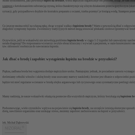
Mimo dyskomfortu, jaki powoduje
łupież na brodzie
, wielu mężczyzn bagatelizuje ten problem, licząc, że sam zni
szampon
z ketokonazolem substancją czynną, która charakteryzuje się silnym działaniem przeciwgrzybiczym (skut
sytuacji, gdy przypadkowo dojdzie do kontaktu preparatu z oczami, trzeba przemyć je bieżącą wodą. Szampon prze
Co jeszcze można robić na własną rękę, chcąc wygrać walkę z
łupieżem brody
? Warto z pewnością dbać o odpowied
złagodzić symptomy łupieżu. Zwolennicy tradycyjnych metod mogą stosować płukanki ziołowe (przemywać brod
Oczywiście, jeśli te wskazówki nie zniwelują problemu
łupieżu brody
w ciągu 1-2 tygodni lub zauważymy nasileni
ustala diagnozę? Do rozpoznania wystarczy zwykle obraz kliniczny i wywiad z pacjentem, w razie konieczności mo
tzw. skłonność osobnicza do nawracania łupieżu.
Jak dbać o brodę i zapobiec wystąpieniu łupieżu na brodzie w przyszłości?
Piękna, zadbana broda bez wątpienia dodaje mężczyźnie uroku. Pamiętajmy jednak, że posiadanie zarostu wymaga s
dotleniamy cebulki włosów i skórę brody oraz usuwamy martwy naskórek). Istotne jest dbanie o odpowiedni poz
będzie też mieć regularne wcieranie w brodę olejku arganowego lub rycynowego oraz systematyczne peelingi skór
Mamy nadzieję, że nasze wskazówki okażą się pomocne dla wszystkich mężczyzn, którzy borykają się
łupieżem b
Podsumowując, wiele czynników wpływa na pojawienie się
łupieżu brody
, na szczęście istnieją skuteczne spos
dietę, nawilżenie organizmu oraz unikając stresu, możemy zapobiec zachorowaniu na łupież w przyszłości.
lek. Michał Dąbrowski
®
NIZORAL