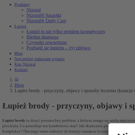
Produkty
Nizoral
Nizoral® Saszetki
Nizoral® Daily Care
Łupież
Łupież to nie tylko problem kosmetyczny
Blędna diagnoza
Czynniki zewnętrzne
Pozbądź się łupieżu – żyj zdrowo
Blog
Najczęściej zadawane pytania
Kup Nizoral
Kontact
Blog
Lupiez brody - przyczyny, objawy i sposoby leczenia (kuracj
Łupież brody - przyczyny, objawy i 
Łupież brody
to dosyć powszechny problem, z którym zmaga się wielu mężczyzn. 
pieczenia. Co powoduje ten komfortowy stan? Jak skutecznie pozbyć się
łupieżu
kompleksy? Dlaczego warto wdrożyć do kuracji szampon leczniczy Nizoral?