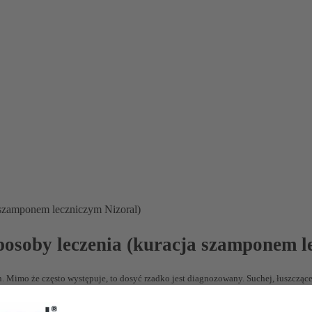
a szamponem leczniczym Nizoral)
sposoby leczenia (kuracja szamponem l
Mimo że często występuje, to dosyć rzadko jest diagnozowany. Suchej, łuszczącej
 z brody
i cieszyć pięknym zarostem, pozbawionym nieestetycznych, białych płatkó