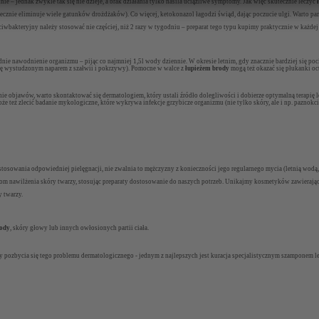
knie – jednak zwykle tak się nie dzieje, a brak działania tylko nasila uciążliwe symptomy. Jak więc skutecznie leczyć
ecznie eliminuje wiele gatunków drożdżaków). Co więcej, ketokonazol łagodzi świąd, dając poczucie ulgi. Warto p
ciwbakteryjny należy stosować nie częściej, niż 2 razy w tygodniu – preparat tego typu kupimy praktycznie w każd
nie nawodnienie organizmu – pijąc co najmniej 1,5l wody dziennie. W okresie letnim, gdy znacznie bardziej się p
ę wystudzonym naparem z szałwii i pokrzywy). Pomocne w walce z
łupieżem brody
mogą też okazać się płukanki oc
e objawów, warto skontaktować się dermatologiem, który ustali źródło dolegliwości i dobierze optymalną terapię lecz
że też zlecić badanie mykologiczne, które wykrywa infekcje grzybicze organizmu (nie tylko skóry, ale i np. paznok
tosowania odpowiedniej pielęgnacji, nie zwalnia to mężczyzny z konieczności jego regularnego mycia (letnią wodą, 
iom nawilżenia skóry twarzy, stosując preparaty dostosowanie do naszych potrzeb. Unikajmy kosmetyków zawierają
y twarzy.
rody
, skóry głowy lub innych owłosionych partii ciała.
oby pozbycia się tego problemu dermatologicznego - jednym z najlepszych jest kuracja specjalistycznym szamponem 