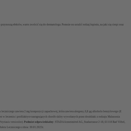
ynoszą efektów, warto zwrócić się do dermatologa. Pomoże on ustalić rodzaj łupieżu, na jaki się cierpi oraz
u leczniczego zawiera 2 mg kompozycji zapachowej, która zawiera alergeny, 0,8 µg alkoholu benzylowego (E
st w leczeniu i profilaktyce następujących chorób skóry wywołanych przez drożdżaki z rodzaju
Malassezia
Pityriasis versicolor).
Podmiot odpowiedzialny:
STADA Arzneimittel AG, Stadastrasse 2-18, 61118 Bad Vilbel,
uktu Leczniczego z dnia: 30.01.2023r.