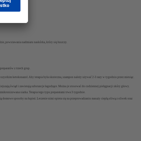
zie, powstawania nadmiaru naskórka, który się łuszczy.
preparatów z trzech grup.
 wszystkim ketokonazol. Aby terapia była skuteczna, szampon należy używać 2-3 razy w tygodniu przez miesiąc.
iejszają świąd i zawierają substancje łagodzące. Można je stosować do codziennej pielęgnacji skóry głowy.
mikronizowana siarka. Terapia tego typu preparatami trwa 3 tygodnie.
eją domowe sposoby na łupież. Leczenie nimi opiera się na przeprowadzaniu masaży ciepłą oliwą z oliwek oraz