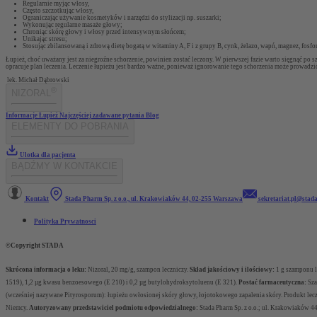
Regularnie myjąc włosy,
Często szczotkując włosy,
Ograniczając używanie kosmetyków i narzędzi do stylizacji np. suszarki;
Wykonując regularne masaże głowy;
Chroniąc skórę głowy i włosy przed intensywnym słońcem;
Unikając stresu;
Stosując zbilansowaną i zdrową dietę bogatą w witaminy A, F i z grupy B, cynk, żelazo, wapń, magnez, fosfor
Łupież, choć uważany jest za niegroźne schorzenie, powinien zostać leczony. W pierwszej fazie warto sięgnąć po 
opracuje plan leczenia. Leczenie łupieżu jest bardzo ważne, ponieważ ignorowanie tego schorzenia może prowad
lek. Michał Dąbrowski
®
NIZORAL
Informacje
Łupież
Najczęściej zadawane pytania
Blog
ELEMENTY DO POBRANIA
Ulotka dla pacjenta
BĄDŹMY W KONTAKCIE
Kontakt
Stada Pharm Sp. z o.o., ul. Krakowiaków 44, 02-255 Warszawa
sekretariat.pl@stad
Polityka Prywatnosci
©Copyright STADA
Skrócona informacja o leku
:
Nizoral, 20 mg/g, szampon leczniczy.
Skład jakościowy i ilościowy:
1 g szamponu l
1519), 1,2 µg kwasu benzoesowego (E 210) i 0,2 µg butylohydroksytoluenu (E 321).
Postać farmaceutyczna:
Sza
(wcześniej nazywane
Pityrosporum
): łupieżu owłosionej skóry głowy, łojotokowego zapalenia skóry. Produkt lec
Niemcy.
Autoryzowany przedstawiciel podmiotu odpowiedzialnego
:
Stada Pharm Sp. z o.o.; ul. Krakowiaków 4