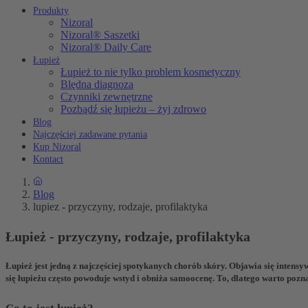
Produkty
Nizoral
Nizoral® Saszetki
Nizoral® Daily Care
Łupież
Łupież to nie tylko problem kosmetyczny
Blędna diagnoza
Czynniki zewnętrzne
Pozbądź się łupieżu – żyj zdrowo
Blog
Najczęściej zadawane pytania
Kup Nizoral
Kontact
Blog
lupiez - przyczyny, rodzaje, profilaktyka
Łupież - przyczyny, rodzaje, profilaktyka
Łupież jest jedną z najczęściej spotykanych chorób skóry. Objawia się intensy
się łupieżu często powoduje wstyd i obniża samoocenę. To, dlatego warto pozn