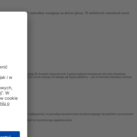
 drobnoustrojem, który naturalnie występuje na skórze głowy. W niektórych warunkach może
brakuje cynku, witaminy z grupy B i kwasów tłuszczowych. Łupież na głowie towarzyszy też wielu chorobom
y jednak jasno zaznaczyć, że nie istnieje coś takiego jak łupież zaraźliwy – jest to bowiem schorzenie, którym
upieżu może przybierać ciężką postać, co powoduje nawarstwianie się złuszczającego się naskórka i powstawanie
ignorowanie może doprowadzić do łojotokowego zapalenia skóry.