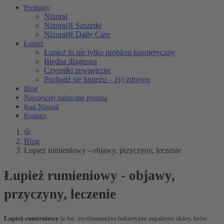
Produkty
Nizoral
Nizoral® Saszetki
Nizoral® Daily Care
Łupież
Łupież to nie tylko problem kosmetyczny
Blędna diagnoza
Czynniki zewnętrzne
Pozbądź się łupieżu – żyj zdrowo
Blog
Najczęściej zadawane pytania
Kup Nizoral
Kontact
Blog
Lupiez rumieniowy - objawy, przyczyny, leczenie
Łupież rumieniowy - objawy,
przyczyny, leczenie
Łupież rumieniowy
(z łac.
erythrasma
) to bakteryjne zapalenie skóry, które