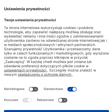
Kontakt
Stada Pharm Sp. z o.o., ul. Krakowiaków 44, 02-255 Warszawa
sekretariat.pl@stada.com
+48227377920
Polityka Prywatnosci
©Copyright STADA
Skrócona informacja o leku
:
Nizoral, 20 mg/g, szampon leczniczy.
Skład jakościowy i ilościowy:
1 g
szamponu leczniczego zawiera 20 mg ketokonazolu (
Ketoconazolum
).
Substancje pomocnicze o znanym
działaniu
. 1 g szamponu leczniczego zawiera 2 mg kompozycji zapachowej, która zawiera alergeny, 0,8 µg
alkoholu benzylowego (E 1519), 1,2 µg kwasu benzoesowego (E 210) i 0,2 µg butylohydroksytoluenu (E 321).
Postać farmaceutyczna:
Szampon leczniczy.
Wskazania do stosowania:
Produkt leczniczy Nizoral w postaci
szamponu leczniczego
wskazany jest w leczeniu i profilaktyce następujących chorób skóry wywołanych przez
drożdżaki z rodzaju
Malassezia
(wcześniej nazywane
Pityrosporum
): łupieżu owłosionej skóry głowy,
łojotokowego zapalenia skóry. Produkt leczniczy Nizoral w postaci szamponu leczniczego
wskazany jest także
w leczeniu: łupieżu pstrego (wywołanego przez
Pityriasis versicolor).
Podmiot odpowiedzialny:
STADA
Arzneimittel AG, Stadastrasse 2-18, 61118 Bad Vilbel, Niemcy.
Autoryzowany przedstawiciel podmiotu
odpowiedzialnego
:
Stada Pharm Sp. z o.o.; ul. Krakowiaków 44, 02-255 Warszawa.
Kategoria dostępności
:
Produkt leczniczy wydawany bez przepisu lekarza. Charakterystyka Produktu Leczniczego z dnia: 30.01.2023r.
NIZ/25/04/00157
To jest lek. Dla bezpieczeństwa stosuj go