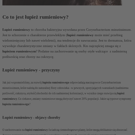
Co to jest łupież rumieniowy?
Łupież rumieniowy
to choroba bakteryjna wywołana przez
Corynebacterium minutissimum.
Jest to schorzenie o charakterze przewlekłym (
łupież rumieniowy
może mieć przebieg
wielomiesięczny lub nawet wieloletni), ma tendencje do nawracania. Jest to dermatoza, która
wywołuje charakterystyczne zmiany w fałdach skórnych. Kto najczęściej zmaga się z
łupieżem rumieniowym
? Podatne na zachorowanie są osoby otyłe walczące z nadmierną
potliwością oraz chorzy na cukrzycę.
Łupież rumieniowy - przyczyny
Jak już wspomnieliśmy, za rozwój
łupieżu rumieniowego
odpowiadają maczugowce
Corynebacterium
minutissimum
, które należą do naturalnej flory człowieka - w pewnych, sprzyjających warunkach (nadmierna
potliwość, cukrzyca, otyłość) dochodzi do ich nadmiernej kolonizacji, w wyniku czego rozwija się
łupież
rumieniowy.
Co ciekawe, zmiany rumieniowe mogą dotyczyć nawet 20% populacji. Jakie są typowe symptomy
łupieżu rumieniowego
?
Łupież rumieniowy - objawy choroby
O zachorowaniu na
łupież rumieniowy
świadczą ciemnobrązowe plamy, które mogą delikatnie się złuszczać.