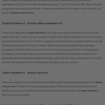
Zmiany rumieniowe występują przede wszystkim w pachwinach, czasem również w przestrzeniach
międzypalcowych stóp. W odróżnieniu od zakażeń grzybiczych - chory nie odczuwa świądu. Warto wspomnieć,
że niepodjęcie leczenia może spowodować, że zmiany zaczną obejmować coraz większe obszary ciała. Jak więc
walczyć z
łupieżem rumieniowym
?
Łupież rumieniowy - leczenie zmian rumieniowych
W jaki sposób diagnozuje się
łupież rumieniowy
? Do rozpoznania choroby dochodzi na podstawie badania
dermatologicznego - zwykle wykonuje się badanie w lampie Wooda (emituje ona promienie UVA, które barwią
na pomarańczowo-koralowy kolor barwniki występujące na skórze pacjentów ze zmianami rumieniowymi) oraz
badanie mikrobiologiczne. Jeśli chodzi o leczenie, lekarz dermatolog może wdrożyć terapię preparatami
zawierającymi makrolidy (bakteriostatyczne antybiotyki). Łagodne zmiany można leczyć, stosując preparaty
zawierające np. ketokonazol. Zaleca się również stosowanie antybakteryjnych produktów myjących, które
ograniczają nadmierne namnażanie się bakterii (specjalne mydła, żele). Natomiast chcąc zminimalizować ryzyko
nawrotów choroby, konieczne jest wyeliminowanie czynników ryzyka (np. otyłości).
Łupież rumieniowy - domowe sposoby
Wiele osób zastanawia się, jakie naturalne sposoby mogą wspomóc farmakoterapię i leczenie miejscowe
łupieżu
rumieniowego
? Niezbędne jest ścisłe przestrzeganie higieny. Należy nosić przewiewną odzież i stosować
blokery potu, aby zapobiec nadmiernej potliwości, a także unormować masę ciała. Czym
łupież rumieniowy
różni się od łupieżu zwykłego?