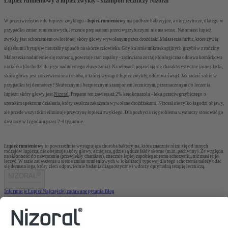
Łupież rumieniowy a łupież zwykły - szampon leczniczy Nizoral
W przeciwieństwie do łupieżu zwykłego -
łupież rumieniowy
ma podłoże bakteryjne, a nie grzybicze, dlatego w
przypadku zmian rumieniowych, leczenie preparatami przeciwgrzybiczymi nie ma sensu. Natomiast łupież
zwykły jest schorzeniem owłosionej skóry głowy wywołanym przez drożdżaki
Malassezia furfur
, które żywią
się sebum i bytują w naturalny sposób na skórze człowieka. Gdy kolonie mikroskopijnych grzybów z rodziny
Malassezia
nadmiernie się rozrosną, powstaje stan zapalny - zachwiana zostaje biologiczna odnowa komórkowa
naskórka (dochodzi do jego nadmiernego złuszczania). Na włosach pojawiają się charakterystyczne jasne płatki,
skóra głowy jest zaczerwieniona i osoba, u której wystąpił łupież zwykły, odczuwa świąd. Jak radzić sobie w
przypadku tej dermatozy? Skutecznym i bezpiecznym szamponem leczniczym, przeznaczonym do leczenia
łupieżu skóry głowy jest
Nizoral
. Preparat ten zawiera aż 2% ketokonazolu - leku przeciwgrzybiczego o
szerokim spektrum działania, który zwalcza zakażenia wywołane drożdżakami. Nizoral nie tylko łagodzi objawy,
ale przede wszystkim eliminuje przyczynę łupieżu zwykłego. Dla pozbycia się problemu wystarczy stosować go
dwa razy w tygodniu przez 2-4 tygodnie.
Ł
upież rumieniowy
to powszechnie występująca choroba bakteryjna, która znacznie różni się od innych
rodzajów łupieżu, nie obejmuje skóry głowy, a miejsca, gdzie są duże fałdy skórne (m.in. pachwiny). Ze względu
na skłonność do nawracania (przewlekły charakter), znacznie lepiej zapobiegać temu schorzeniu, niż musieć je
leczyć. W razie zauważenia u siebie zmian rumieniowych w lokalizacji typowej dla tego schorzenia należy udać
się dermatologa, który zleci odpowiednie badania diagnostyczne i wdroży optymalną terapię leczniczą.
®
NIZORAL
Informacje
Łupież
Najczęściej zadawane pytania
Blog
ELEMENTY DO POBRANIA
Ulotka dla pacjenta
BĄDŹMY W KONTAKCIE