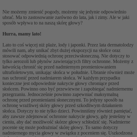
Nie możemy zmienić pogody, możemy się jedynie odpowiednio
ubrać. Ma to zastosowanie zarówno do lata, jak i zimy. Ale w jaki
sposób wpływa to na naszą skórę głowy?
Hurra, mamy lato!
Lato to coś więcej niż plaże, lody i japonki. Przez lata dermatolodzy
mówili nam, aby unikać zbyt dużej ekspozycji na słońce oraz
stosować odpowiednią ochronę przeciwsłoneczną. Nie dotyczy to
tylko aerozoli lub płynów zawierających filtry ochronne. Możemy z
łatwością chronić się przed nadmiernym promieniowaniem
ultrafioletowym, unikając słońca w południe. Ubranie również może
nas uchronić przed nadmiarem słońca. W każdym przypadku
konieczne jest odpowiednie nakrycie głowy chroniące przed
słońcem. Powinno ono być przewiewne i zapobiegać nadmiernemu
przegrzaniu. Jednocześnie powinno zapewniać maksymalną
ochronę przed promieniami słonecznymi. To jedyny sposób na
ochronę wrażliwej skóry głowy przed szkodliwym działaniem
słońca. Dotyczy to nie tylko dzieci. Powinniśmy również pamiętać,
aby zawsze zdejmować ochronne nakrycie głowy, gdy jesteśmy w
cieniu, aby dać możliwość skórze głowy schłodzić się. Nadmierne
pocenie się może podrażniać skórę głowy. To samo dotyczy
nadmiernego mycia głowy w związku z poceniem się. Uszkodzona