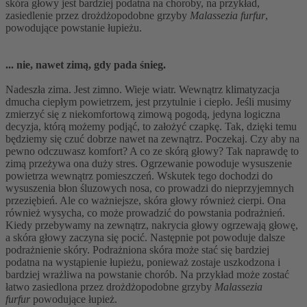
skóra głowy jest bardziej podatna na choroby, na przykład,
zasiedlenie przez drożdżopodobne grzyby
Malassezia furfur
,
powodujące powstanie łupieżu.
... nie, nawet zimą, gdy pada śnieg.
Nadeszła zima. Jest zimno. Wieje wiatr. Wewnątrz klimatyzacja
dmucha ciepłym powietrzem, jest przytulnie i ciepło. Jeśli musimy
zmierzyć się z niekomfortową zimową pogodą, jedyna logiczna
decyzja, którą możemy podjąć, to założyć czapkę. Tak, dzięki temu
będziemy się czuć dobrze nawet na zewnątrz. Poczekaj. Czy aby na
pewno odczuwasz komfort? A co ze skórą głowy? Tak naprawdę to
zimą przeżywa ona duży stres. Ogrzewanie powoduje wysuszenie
powietrza wewnątrz pomieszczeń. Wskutek tego dochodzi do
wysuszenia błon śluzowych nosa, co prowadzi do nieprzyjemnych
przeziębień. Ale co ważniejsze, skóra głowy również cierpi. Ona
również wysycha, co może prowadzić do powstania podrażnień.
Kiedy przebywamy na zewnątrz, nakrycia głowy ogrzewają głowę,
a skóra głowy zaczyna się pocić. Następnie pot powoduje dalsze
podrażnienie skóry. Podrażniona skóra może stać się bardziej
podatna na wystąpienie łupieżu, ponieważ zostaje uszkodzona i
bardziej wrażliwa na powstanie chorób. Na przykład może zostać
łatwo zasiedlona przez drożdżopodobne grzyby
Malassezia
furfur
powodujące łupież.