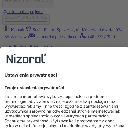
ELEMENTY DO POBRANIA
Ulotka dla pacjenta
BĄDŹMY W KONTAKCIE
Kontakt
Stada Pharm Sp. z o.o., ul. Krakowiaków 44, 02-
255 Warszawa
sekretariat.pl@stada.com
+48227377920
Polityka Prywatnosci
©Copyright STADA
Skrócona informacja o leku
:
Nizoral, 20 mg/g, szampon
leczniczy.
Skład jakościowy i ilościowy:
1 g szamponu leczniczego
zawiera 20 mg ketokonazolu (
Ketoconazolum
).
Substancje
pomocnicze o znanym działaniu
. 1 g szamponu leczniczego zawiera
2 mg kompozycji zapachowej, która zawiera alergeny, 0,8 µg
alkoholu benzylowego (E 1519), 1,2 µg kwasu benzoesowego (E
210) i 0,2 µg butylohydroksytoluenu (E 321).
Postać
farmaceutyczna:
Szampon leczniczy.
Wskazania do stosowania:
Produkt leczniczy Nizoral w postaci szamponu leczniczego
wskazany jest w leczeniu i profilaktyce następujących chorób skóry
wywołanych przez drożdżaki z rodzaju
Malassezia
(wcześniej
nazywane
Pityrosporum
): łupieżu owłosionej skóry głowy,
łojotokowego zapalenia skóry. Produkt leczniczy Nizoral w postaci