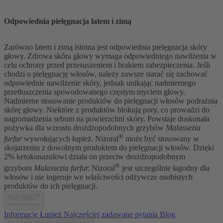
Odpowiednia pielęgnacja latem i zimą
Zarówno latem i zimą istotna jest odpowiednia pielęgnacja skóry
głowy. Zdrowa skóra głowy wymaga odpowiedniego nawilżenia w
celu ochrony przed przesuszeniem i brakiem zabezpieczenia. Jeśli
chodzi o pielęgnację włosów, należy zawsze starać się zachować
odpowiednie nawilżenie skóry, jednak unikając nadmiernego
przetłuszczenia spowodowanego częstym myciem głowy.
Nadmierne stosowanie produktów do pielęgnacji włosów podrażnia
skórę głowy. Niektóre z produktów blokują pory, co prowadzi do
nagromadzenia sebum na powierzchni skóry. Powstaje doskonała
pożywka dla wzrostu drożdżopodobnych grzybów
Malassezia
®
furfur
wywołujących łupież. Nizoral
może być stosowany w
skojarzeniu z dowolnym produktem do pielęgnacji włosów. Dzięki
2% ketokonazolowi działa on przeciw drożdżopodobnym
®
grzybom
Malassezia furfur.
Nizoral
jest szczególnie łagodny dla
włosów i nie ingeruje we właściwości odżywcze osobistych
produktów do ich pielęgnacji.
®
NIZORAL
Informacje
Łupież
Najczęściej zadawane pytania
Blog