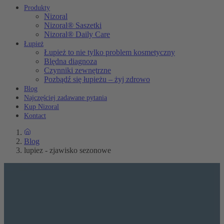
Produkty
Nizoral
Nizoral® Saszetki
Nizoral® Daily Care
Łupież
Łupież to nie tylko problem kosmetyczny
Blędna diagnoza
Czynniki zewnętrzne
Pozbądź się łupieżu – żyj zdrowo
Blog
Najczęściej zadawane pytania
Kup Nizoral
Kontact
Blog
lupiez - zjawisko sezonowe