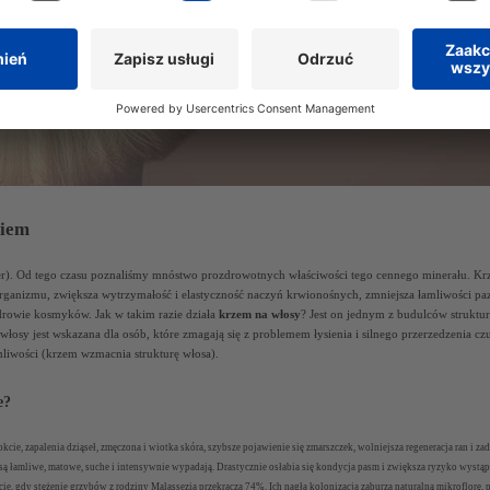
niem
). Od tego czasu poznaliśmy mnóstwo prozdrowotnych właściwości tego cennego minerału. Krzem 
rganizmu, zwiększa wytrzymałość i elastyczność naczyń krwionośnych, zmniejsza łamliwości pazn
rowie kosmyków. Jak w takim razie działa
krzem na włosy
? Jest on jednym z budulców strukt
 włosy
jest wskazana dla osób, które zmagają się z problemem łysienia i silnego przerzedzenia 
mliwości (krzem wzmacnia strukturę włosa).
e?
ie, zapalenia dziąseł, zmęczona i wiotka skóra, szybsze pojawienie się zmarszczek, wolniejsza regeneracja ran i zad
 są łamliwe, matowe, suche i intensywnie wypadają. Drastycznie osłabia się kondycja pasm i zwiększa ryzyko wystąp
cie, gdy stężenie grzybów z rodziny
Malassezia
przekracza 74%. Ich nagła kolonizacja zaburza naturalną mikroflorę, 