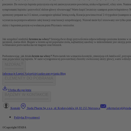
pieczenie. Do rozwoju łupieżu przyczynia się też zanieczyszczenie powietrza, niska wilgotność, silny stres. N
symptomami łupieżu i przywrócić skórze głowy równowagę? Warto kupić leczniczy szampon przeciwłupieżowy Nizo
spieniony preparat na 3-5 minut, a następnie spłukać letnią wodą. Kuracja powinna trwać 2-4 tygodnie (szampo
wystarcza na przeprowadzenie całej kuracji oraz kuracji uzupełniającej. Nizoral może być stosowany nie tylko p
skóry i łupieżem pstrym wywołanym przez
Pityriasis versicolor.
Jak uzupełnić niedobór
krzemu na włosy?
Istnieją dwie drogi przywrócenia odpowiedniego poziomu krzemu w org
jęczmień, ziarna zbóż. Bogate w krzem są też popularne zioła, najbardziej zasobny w mikroelement jest skrzyp p
wchłanianie pierwiastka ma też magnez oraz błonnik.
Podsumowując, jak działa
krzem na włosy?
Pierwiastek ten wzmacnia kosmyki, zmniejsza ich łamliwość, przyspi
oraz pojawienie się łupieżu. W razie wystąpienia tej powszechnej choroby owłosionej skóry głowy, warto wdroży
®
NIZORAL
Informacje
Łupież
Najczęściej zadawane pytania
Blog
ELEMENTY DO POBRANIA
Ulotka dla pacjenta
BĄDŹMY W KONTAKCIE
Kontakt
Stada Pharm Sp. z o.o., ul. Krakowiaków 44, 02-255 Warszawa
sekretariat.pl@stad
Polityka Prywatnosci
©Copyright STADA