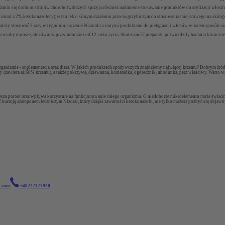
amnażaniu się drobnoustrojów chorobotwórczych sprzyja również nadmierne stosowanie produktów do stylizacji włosó
ral z 2% ketokonazolem (jest to lek o silnym działaniu przeciwgrzybiczym do stosowania miejscowego na skórę).
n należy stosować 2 razy w tygodniu, łączenie Nizoralu z innymi produktami do pielęgnacji włosów w żaden sposób
rzez osoby dorosłe, ale również przez młodzież od 12. roku życia. Skuteczność preparatu potwierdziły badania klini
anizmie - suplementacja oraz dieta. W jakich produktach spożywczych znajdziemy najwięcej krzemu? Dobrym źródłem
olny (zawiera aż 60% krzemu), a także pokrzywa, dziewanna, kozieradka, ogórecznik, miodunka, perz właściwy. Wart
esza porost oraz wpływa korzystnie na funkcjonowanie całego organizmu. O niedoborze mikroelementu może świadc
ć kurację szamponem leczniczym Nizoral, który dzięki zawartości ketokonazolu, nie tylko możesz pozbyć się objawó
a.com
+48227377920