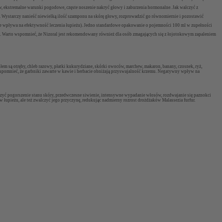
w, ekstremalne warunki pogodowe, częste noszenie nakryć głowy i zaburzenia hormonalne. Jak walczyć z
 Wystarczy nanieść niewielką ilość szamponu na skórę głowy, rozprowadzić go równomiernie i pozostawić
 nie wpływa na efektywność leczenia łupieżu). Jedno standardowe opakowanie o pojemności 100 ml w zupełności
czne. Warto wspomnieć, że Nizoral jest rekomendowany również dla osób zmagających się z łojotokowym zapaleniem
 są otręby, chleb razowy, płatki kukurydziane, skórki owoców, marchew, makaron, banany, czosnek, ryż,
o wspomnieć, że garbniki zawarte w kawie i herbacie obniżają przyswajalność krzemu. Negatywny wpływ na
zyć pogorszenie stanu skóry, przedwczesne siwienie, intensywne wypadanie włosów, rozdwajanie się paznokci
w łupieżu, ale też zwalczyć jego przyczynę, redukując nadmierny rozrost drożdżaków
Malassezia furfur.