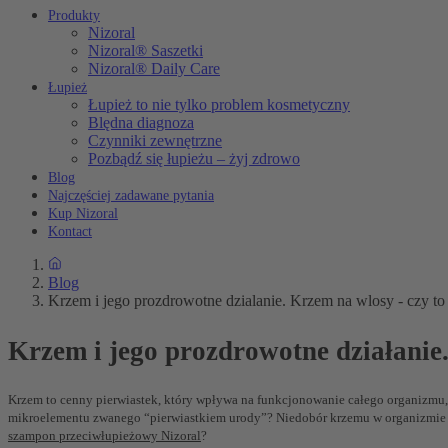
Produkty
Nizoral
Nizoral® Saszetki
Nizoral® Daily Care
Łupież
Łupież to nie tylko problem kosmetyczny
Blędna diagnoza
Czynniki zewnętrzne
Pozbądź się łupieżu – żyj zdrowo
Blog
Najczęściej zadawane pytania
Kup Nizoral
Kontact
Blog
Krzem i jego prozdrowotne dzialanie. Krzem na wlosy - czy to 
Krzem i jego prozdrowotne działanie.
Krzem to cenny pierwiastek, który wpływa na funkcjonowanie całego organizmu,
mikroelementu zwanego “pierwiastkiem urody”? Niedobór krzemu w organizmie sp
szampon przeciwłupieżowy Nizoral
?