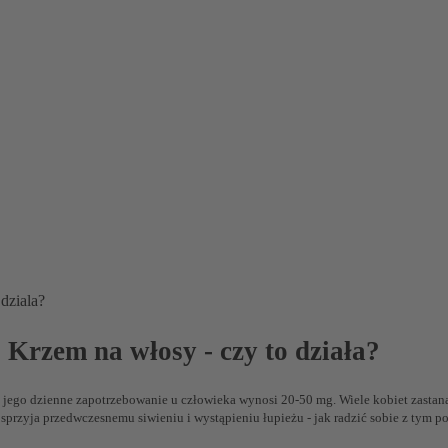
dziala?
 Krzem na włosy - czy to działa?
 jego dzienne zapotrzebowanie u człowieka wynosi 20-50 mg. Wiele kobiet zastan
rzyja przedwczesnemu siwieniu i wystąpieniu łupieżu - jak radzić sobie z tym p