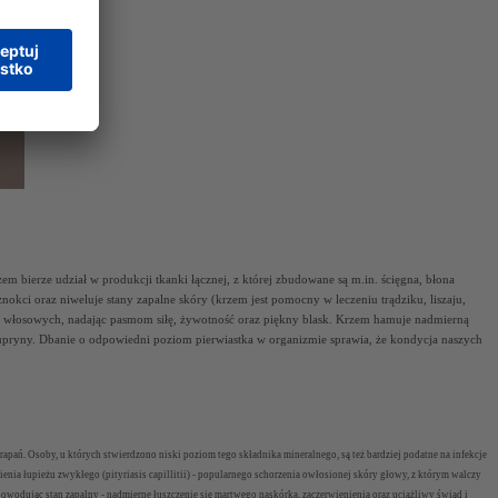
bierze udział w produkcji tkanki łącznej, z której zbudowane są m.in. ścięgna, błona
okci oraz niweluje stany zapalne skóry (krzem jest pomocny w leczeniu trądziku, liszaju,
ur włosowych, nadając pasmom siłę, żywotność oraz piękny blask. Krzem hamuje nadmierną
czupryny. Dbanie o odpowiedni poziom pierwiastka w organizmie sprawia, że kondycja naszych
rapań. Osoby, u których stwierdzono niski poziom tego składnika mineralnego, są też bardziej podatne na infekcje
ienia łupieżu zwykłego (
pityriasis capillitii
) - popularnego schorzenia owłosionej skóry głowy, z którym walczy
powodując stan zapalny - nadmierne łuszczenie się martwego naskórka, zaczerwienienia oraz uciążliwy świąd i