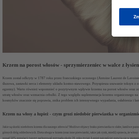
Krzem na porost włosów - sprzymierzeniec w walce z łysie
Krzem został odkryty w 1787 roku przez francuskiego uczonego (Antoine Laurent de Lavoisier
śluzowa, zastawki serca i elementy układu kostno-stawowego. Przyspiesza usuwanie toksyn z o
egzemy). Warto również wspomnieć o pozytywnym wpływie
krzemu na porost włosów
oraz zd
utratę włosów oraz wzmacnia cebulki. Z tego względu suplementacja
krzemu organicznego na
kosmyków znacznie się poprawia, znika problem ich intensywnego wypadania, osłabienia i ła
Krzem na włosy a łupież - czym grozi niedobór pierwiastka w organizmi
Jakie są skutki niedoboru krzemu dla naszego zdrowia? Możliwe objawy braku pierwiastka to słabe, łamliwe paznokc
górnych dróg oddechowych. Dieta uboga w krzem (oraz inne pierwiastki, takie jak cynk, miedź) sprawia, że włosy
ponad 50% populacji (szczyt zachorowań przypada około 20. roku życia). Łupież najczęściej rozwija się w momen