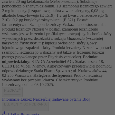
zawiera 20 mg ketokonazolu (
Ketoconazolum
).
Substancje
pomocnicze o znanym działaniu
. 1 g szamponu leczniczego zawiera
2 mg kompozycji zapachowej, która zawiera alergeny, 0,08 µg
alkoholu benzylowego (E 1519), 1,2 µg kwasu benzoesowego (E
210) i 0,2 µg butylohydroksytoluenu (E 321). Postać
farmaceutyczna: Szampon leczniczy. Wskazania do stosowania:
Produkt leczniczy Nizoral w postaci szamponu leczniczego
wskazany jest w leczeniu i profilaktyce następujących chorób skóry
wywołanych przez drożdżaki z rodzaju
Malassezia
(wcześniej
nazywane
Pityrosporum
): łupieżu owłosionej skóry głowy,
łojotokowego zapalenia skóry. Produkt leczniczy Nizoral w postaci
szamponu leczniczego
wskazany jest także w leczeniu: łupieżu
pstrego (wywołanego przez Pityriasis versicolor).
Podmiot
odpowiedzialny:
STADA Arzneimittel AG, Stadastrasse 2-18,
61118 Bad Vilbel, Niemcy. Autoryzowany przedstawiciel podmiotu
odpowiedzialnego: Stada Pharm Sp. z o.o.; ul. Krakowiaków 44,
02-255 Warszawa.
Kategoria dostępności
: Produkt leczniczy
wydawany bez przepisu lekarza. Charakterystyka Produktu
Leczniczego z dnia 03.10.2025
.
®
NIZORAL
Informacje
Łupież
Najczęściej zadawane pytania
Blog
ELEMENTY DO POBRANIA
Ulotka dla pacjenta