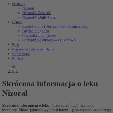
Produkty
Nizoral
Nizoral® Saszetki
Nizoral® Daily Care
Łupież
Łupież to nie tylko problem kosmetyczny
Blędna diagnoza
Czynniki zewnętrzne
Pozbądź się łupieżu – żyj zdrowo
Blog
Najczęściej zadawane pytania
Kup Nizoral
Kontact
SIL
Skrócona informacja o leku
Nizoral
Skrócona informacja o leku
: Nizoral, 20 mg/g, szampon
leczniczy.
Skład jakościowy i ilościowy:
1 g szamponu leczniczego